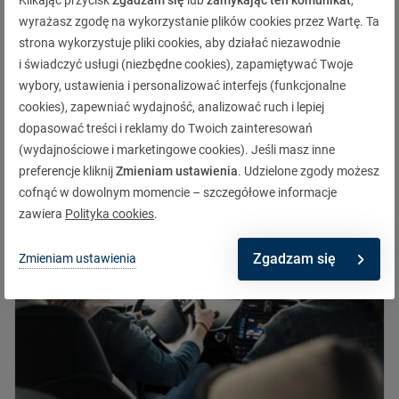
Klikając przycisk
Zgadzam się
lub
zamykając ten komunikat
,
wyrażasz zgodę na wykorzystanie plików cookies przez Wartę. Ta
strona wykorzystuje pliki cookies, aby działać niezawodnie
i świadczyć usługi (niezbędne cookies), zapamiętywać Twoje
Gorące słońce zimą. Gdzie na urlop w styczniu?
wybory, ustawienia i personalizować interfejs (funkcjonalne
cookies), zapewniać wydajność, analizować ruch i lepiej
Dowiedz się więcej
dopasować treści i reklamy do Twoich zainteresowań
(wydajnościowe i marketingowe cookies). Jeśli masz inne
preferencje kliknij
Zmieniam ustawienia
. Udzielone zgody możesz
cofnąć w dowolnym momencie – szczegółowe informacje
zawiera
Polityka cookies
.
Zgadzam się
Zmieniam ustawienia