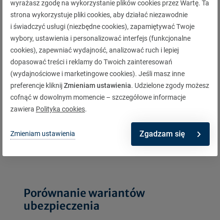
wyrażasz zgodę na wykorzystanie plików cookies przez Wartę. Ta
Może zainteresuje Cię również
strona wykorzystuje pliki cookies, aby działać niezawodnie
i świadczyć usługi (niezbędne cookies), zapamiętywać Twoje
wybory, ustawienia i personalizować interfejs (funkcjonalne
cookies), zapewniać wydajność, analizować ruch i lepiej
dopasować treści i reklamy do Twoich zainteresowań
(wydajnościowe i marketingowe cookies). Jeśli masz inne
preferencje kliknij
Zmieniam ustawienia
. Udzielone zgody możesz
cofnąć w dowolnym momencie – szczegółowe informacje
OC w życiu prywatnym
zawiera
Polityka cookies
.
Na wypadek wyrządzenia szkody osobom
trzecim.
Zgadzam się
Zmieniam ustawienia
Porównanie wariantów
ubezpieczenia