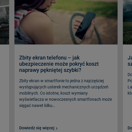
Zbity ekran telefonu – jak
J
ubezpieczenie może pokryć koszt
s
naprawy pękniętej szybki?
Do
Zbity ekran w smartfonie to jedna z najczęściej
Po
występujących usterek mechanicznych urządzeń
La
mobilnych. Co istotne, koszt wymiany
kt
wyświetlacza w nowoczesnych smartfonach może
sięgać nawet kilku…
Dowiedz się więcej
Do