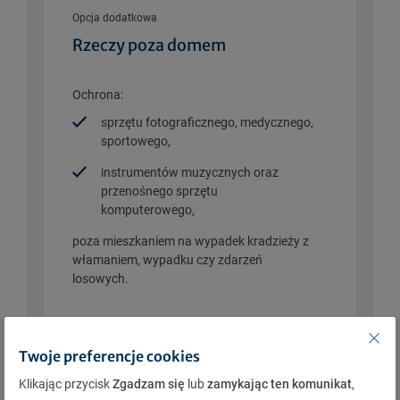
Opcja dodatkowa
Rzeczy poza domem
Ochrona:
sprzętu fotograficznego, medycznego,
sportowego,
instrumentów muzycznych oraz
przenośnego sprzętu
komputerowego,
poza mieszkaniem na wypadek kradzieży z
włamaniem, wypadku czy zdarzeń
losowych.
Twoje preferencje cookies
Klikając przycisk
Zgadzam się
lub
zamykając ten komunikat
,