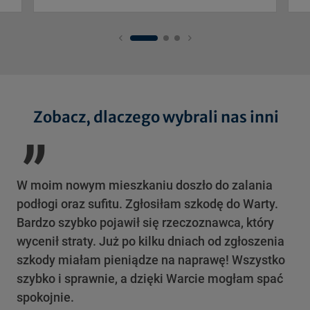
„
Zobacz, dlaczego wybrali nas inni
W moim nowym mieszkaniu doszło do zalania
Szy
podłogi oraz sufitu. Zgłosiłam szkodę do Warty.
as
Bardzo szybko pojawił się rzeczoznawca, który
ul
wycenił straty. Już po kilku dniach od zgłoszenia
si
szkody miałam pieniądze na naprawę! Wszystko
pow
szybko i sprawnie, a dzięki Warcie mogłam spać
Ca
spokojnie.
Paw