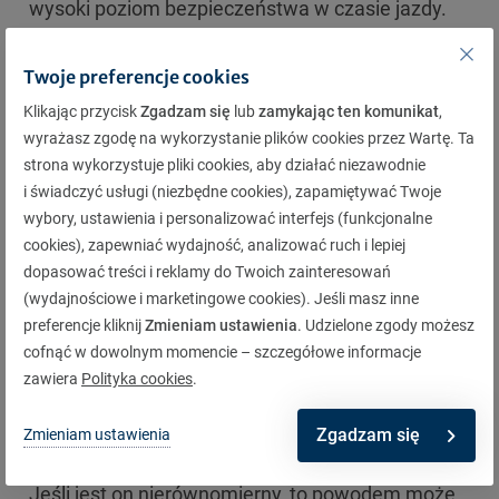
wysoki poziom bezpieczeństwa w czasie jazdy.
Jak zatroszczyć się o stan opon zimowych? Przede
Twoje preferencje cookies
wszystkim przestrzegaj następujących zasad:
Klikając przycisk
Zgadzam się
lub
zamykając ten komunikat
,
Systematycznie kontroluj zużycie i głębokość
wyrażasz zgodę na wykorzystanie plików cookies przez Wartę. Ta
strona wykorzystuje pliki cookies, aby działać niezawodnie
bieżnika
i świadczyć usługi (niezbędne cookies), zapamiętywać Twoje
Pojęcia zużycia i głębokości bieżnika nie są
wybory, ustawienia i personalizować interfejs (funkcjonalne
tożsame. Nawet pomimo dużego zapasu bieżnika
cookies), zapewniać wydajność, analizować ruch i lepiej
dopasować treści i reklamy do Twoich zainteresowań
opona zimowa może nie nadawać się do dalszego
(wydajnościowe i marketingowe cookies). Jeśli masz inne
użytkowania. Najczęściej jest to spowodowane
preferencje kliknij
Zmieniam ustawienia
. Udzielone zgody możesz
uszkodzeniami części czołowej (uszczerbki gumy,
cofnąć w dowolnym momencie – szczegółowe informacje
zawiera
Polityka cookies
.
wyrwania) oraz części bocznej (otarcia, nacięcia).
Oprócz potencjalnych uszkodzeń gumy powinieneś
Zgadzam się
Zmieniam ustawienia
także kontrolować sposób zużywania się bieżnika.
Jeśli jest on nierównomierny, to powodem może