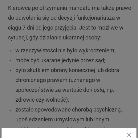
Kierowca po otrzymaniu mandatu ma także prawo
do odwołania się od decyzji funkcjonariusza w
ciągu 7 dni od jego przyjęcia. Jest to możliwe w
sytuacji, gdy działanie ukaranej osoby:
w rzeczywistości nie było wykroczeniem;
może być ukarane jedynie przez sąd;
było skutkiem obrony koniecznej lub dobra
chronionego prawem (uznanego w
społeczeństwie za wartość doniosłą, np.
zdrowie czy wolność);
zostało spowodowane chorobą psychiczną,
upośledzeniem umysłowym lub innym
zakłóceniem czynności psychicznych.