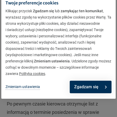
Aby móc się skutecznie odwołać, należy
Twoje preferencje cookies
przygotować wniosek – wystarczy napisać go
Klikając przycisk
Zgadzam się
lub
zamykając ten komunikat
,
samodzielnie. W dokumencie muszą znaleźć się
wyrażasz zgodę na wykorzystanie plików cookies przez Wartę. Ta
strona wykorzystuje pliki cookies, aby działać niezawodnie
takie informacje, jak imię i nazwisko ukaranego
i świadczyć usługi (niezbędne cookies), zapamiętywać Twoje
kierowcy, jego numer PESEL, miejsce
wybory, ustawienia i personalizować interfejs (funkcjonalne
zamieszkania, seria i numer mandatu oraz opis
cookies), zapewniać wydajność, analizować ruch i lepiej
dopasować treści i reklamy do Twoich zainteresowań
całego zdarzenia i okoliczności wyjaśniające
(wydajnościowe i marketingowe cookies). Jeśli masz inne
wniosek o uchylenie kary. Gotowe pismo trzeba
preferencje kliknij
Zmieniam ustawienia
. Udzielone zgody możesz
dostarczyć do sądu rejonowego właściwego dla
cofnąć w dowolnym momencie – szczegółowe informacje
zawiera
Polityka cookies
.
obszaru, w którym nałożono mandat – listem
poleconym na poczcie lub bezpośrednio w biurze
Zgadzam się
Zmieniam ustawienia
podawczym.
Po pewnym czasie kierowca otrzymuje list z
informacją o terminie posiedzenia w sprawie