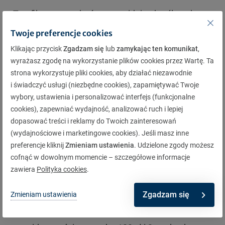
Taryfikator mandatów przewiduje określone kary
za nieprawidłowe używanie świateł. Sprawdź, ile
Twoje preferencje cookies
może Cię kosztować jazda z niewłaściwym
Klikając przycisk
Zgadzam się
lub
zamykając ten komunikat
,
wyrażasz zgodę na wykorzystanie plików cookies przez Wartę. Ta
oświetleniem:
strona wykorzystuje pliki cookies, aby działać niezawodnie
jazda w ciągu dnia bez włączonych świateł przy
i świadczyć usługi (niezbędne cookies), zapamiętywać Twoje
wybory, ustawienia i personalizować interfejs (funkcjonalne
opadach śniegu – mandat 100 zł i 2 punkty
cookies), zapewniać wydajność, analizować ruch i lepiej
karne,
dopasować treści i reklamy do Twoich zainteresowań
nieprawidłowe używanie świateł drogowych –
(wydajnościowe i marketingowe cookies). Jeśli masz inne
preferencje kliknij
Zmieniam ustawienia
. Udzielone zgody możesz
mandat 200 zł i 4 punkty karne,
cofnąć w dowolnym momencie – szczegółowe informacje
nieprawidłowe używanie świateł
zawiera
Polityka cookies
.
przeciwmgielnych – mandat 100 zł i 2 punkty
Zgadzam się
Zmieniam ustawienia
karne,
używanie świateł przeciwmgielnych przy dobrej