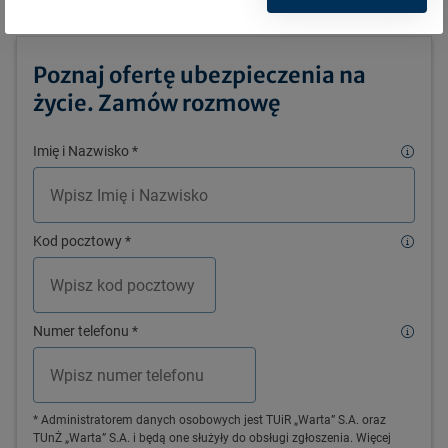
Poznaj ofertę ubezpieczenia na
życie. Zamów rozmowę
Imię i Nazwisko
*
Kod pocztowy
*
Numer telefonu
*
* Administratorem danych osobowych jest TUiR „Warta” S.A. oraz
TUnŻ „Warta” S.A. i będą one służyły do obsługi zgłoszenia. Więcej