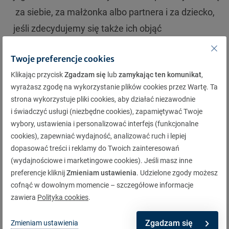
za siebie, za małżonka albo partnera i za dziecko,
jeśli zdecydujemy się także ich objąć
ubezpieczeniem. Co ważne, każda ubezpieczona
Twoje preferencje cookies
na polisie grupowej osoba może mieć w zakresie
Klikając przycisk
Zgadzam się
lub
zamykając ten komunikat
,
swojej ochrony umowy dodatkowe dotyczące
wyrażasz zgodę na wykorzystanie plików cookies przez Wartę. Ta
zdarzeń ubezpieczonych związanych z
strona wykorzystuje pliki cookies, aby działać niezawodnie
małżonkiem albo partnerem, dzieckiem. Jest to
i świadczyć usługi (niezbędne cookies), zapamiętywać Twoje
wybory, ustawienia i personalizować interfejs (funkcjonalne
bardzo duża zaleta polis grupowych. Za relatywnie
cookies), zapewniać wydajność, analizować ruch i lepiej
niewielką składkę możemy skutecznie
dopasować treści i reklamy do Twoich zainteresowań
ubezpieczyć na życie naszych najbliższych.
(wydajnościowe i marketingowe cookies). Jeśli masz inne
preferencje kliknij
Zmieniam ustawienia
. Udzielone zgody możesz
cofnąć w dowolnym momencie – szczegółowe informacje
Jak oceniasz artykuł?
zawiera
Polityka cookies
.
3,14
Zgadzam się
Zmieniam ustawienia