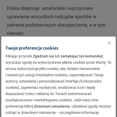
Polisa obejmuje amatorskie i wyczynowe
uprawianie wszystkich rodzajów sportów w
zakresie podstawowym ubezpieczenia, a w tym
również:
sportów wysokiego ryzyka,
Twoje preferencje cookies
sportów uprawianych w ramach zajęć na
Klikając przycisk
Zgadzam się
lub
zamykając ten komunikat
,
uczelni i poza nią – na przykład w klubach,
wyrażasz zgodę na wykorzystanie plików cookies przez Wartę. Ta
strona wykorzystuje pliki cookies, aby działać niezawodnie
sekcjach sportowych.
i świadczyć usługi (niezbędne cookies), zapamiętywać Twoje
Odpowiedzialność obejmuje również zdarzenia
wybory, ustawienia i personalizować interfejs (funkcjonalne
podczas treningów i zawodów sportowych.
cookies), zapewniać wydajność, analizować ruch i lepiej
dopasować treści i reklamy do Twoich zainteresowań
Z zakresu odpowiedzialności wyłączone jest tylko
(wydajnościowe i marketingowe cookies). Jeśli masz inne
zawodowe uprawienie sportów.
preferencje kliknij
Zmieniam ustawienia
. Udzielone zgody możesz
cofnąć w dowolnym momencie – szczegółowe informacje