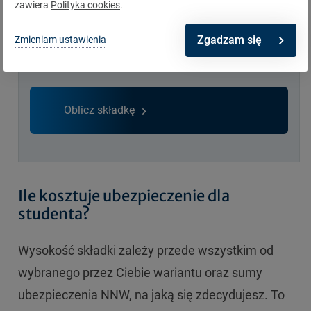
zawiera
Polityka cookies
.
Zgadzam się
Zmieniam ustawienia
Ubezpieczenie szkolne
Oblicz składkę
Ile kosztuje ubezpieczenie dla
studenta?
Wysokość składki zależy przede wszystkim od
wybranego przez Ciebie wariantu oraz sumy
ubezpieczenia NNW, na jaką się zdecydujesz. To