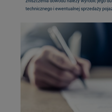
zniszczenia dowodu należy wyrobić jego du
technicznego i ewentualnej sprzedaży pojaz