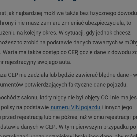
est jak najbardziej możliwe także bez fizycznego dowodu
ochrony i nie masz zamiaru zmieniać ubezpieczyciela, to
żeniu na kolejny okres. W sytuacji, gdy jednak chcesz
możesz to zrobić na podstawie danych zawartych w mOb
. Warta ma także dostęp do CEP, gdzie dane z dowodu z
r rejestracyjny swojego auta.
za CEP nie zadziała lub będzie zawierać błędne dane - 
kumentów potwierdzających faktyczne dane pojazdu.
ochód z salonu, który nigdy nie był objęty OC i nie ma je
e polisy na podstawie
numeru VIN pojazdu
i innych jego
przed rejestracją lub nie później niż w dniu rejestracji i 
podstawie danych w CEP.. W tym pierwszym przypadku po
 przekazać ubezpieczycielowi brakujące dane, aby móg