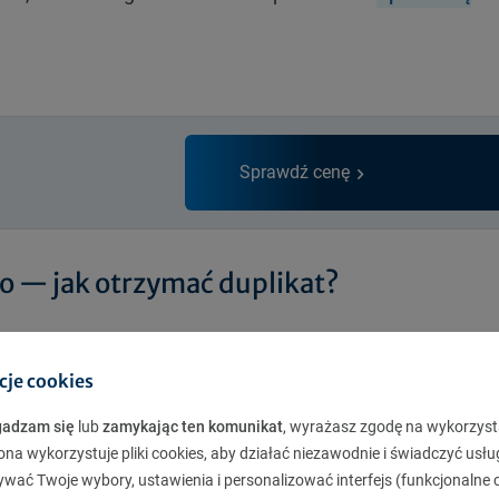
Sprawdź cenę
o — jak otrzymać duplikat?
 należy zgłosić się do urzędu komunikacji, w którym
iosek oraz wypełnionę zgodę na przetwarzanie danych
cje cookies
ze stron internetowych urzędów lub na miejscu). Dodat
gadzam się
lub
zamykając ten komunikat
, wyrażasz zgodę na wykorzyst
ona wykorzystuje pliki cookies, aby działać niezawodnie i świadczyć usłu
ywać Twoje wybory, ustawienia i personalizować interfejs (funkcjonalne c
ego badania technicznego (jeśli nie można odczytać ze