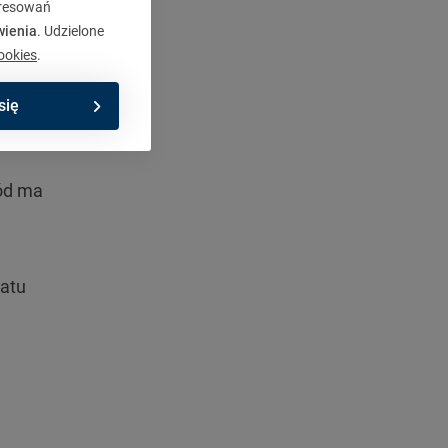
eresowań
wienia
. Udzielone
ookies
.
się
hód ma
katu