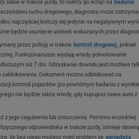
y sobie w trakcie jazdy, to należy go wziąć na
badanie
zpieczeństwu ruchu drogowego, diagnosta może zatrzyma
zadko; najczęściej kończy się jedynie na negatywnym wyn
zne będzie usunięcie usterek wskazanych przez diagnos
ymany przez policję w trakcie
kontroli drogowej
, jednak
nicznej. Funkcjonariusze wydają wtedy pokwitowanie
e dłuższym niż 7 dni. Odzyskanie dowodu jest możliwe tyl
ego zablokowania. Dokument można odblokować na
 stacji kontroli pojazdów (po powtórnym badaniu z wynik
nego nie będzie także wtedy, gdy kupujesz nowe auto z
ż z jego zagubienia lub zniszczenia. Pomimo wcześniej
zycznego odpowiednika w trakcie jazdy, istnieje obowi
cza, że bez niego możesz mieć problem ze
sprzedażą