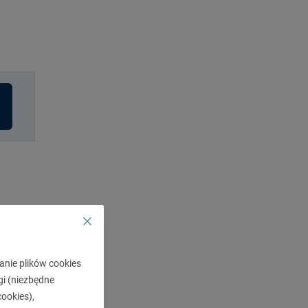
kowo
anie plików cookies
gi (niezbędne
ookies),