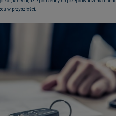
plikat, który będzie potrzebny do przeprowadzenia bada
du w przyszłości.