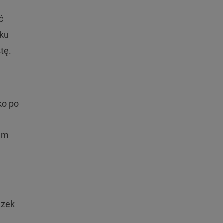
ć
iku
tę.
ko po
iem
ązek