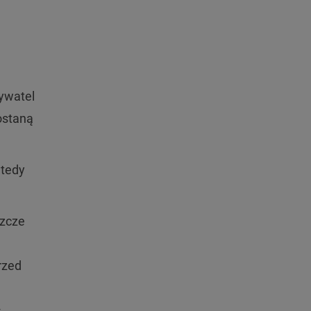
ywatel
ostaną
wtedy
szcze
przed
ł