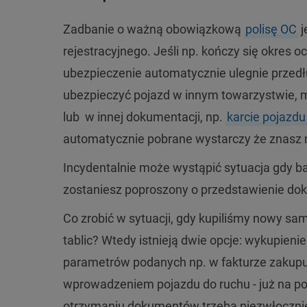
Zadbanie o ważną obowiązkową
polisę OC
j
rejestracyjnego. Jeśli np. kończy się okres 
ubezpieczenie automatycznie ulegnie przedłu
ubezpieczyć pojazd w innym towarzystwie, 
lub w innej dokumentacji, np.
karcie pojazdu
automatycznie pobrane wystarczy że znasz n
Incydentalnie może wystąpić sytuacja gdy ba
zostaniesz poproszony o przedstawienie do
Co zrobić w sytuacji, gdy kupiliśmy nowy sam
tablic? Wtedy istnieją dwie opcje: wykupieni
parametrów podanych np. w fakturze
zakupu 
wprowadzeniem pojazdu do ruchu
- już na 
otrzymaniu dokumentów trzeba niezwłocznie