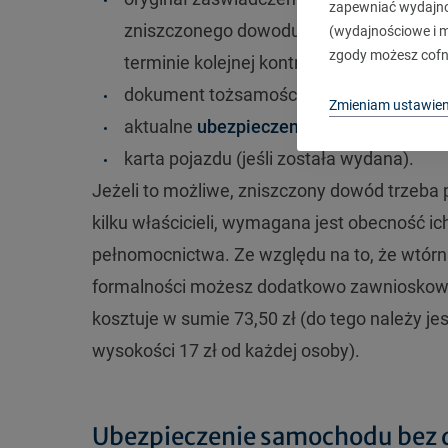
zapewniać wydajnoś
zniszczonego dowodu daty następnego pr
(wydajnościowe i ma
zgody możesz cofn
terminie kolejnej kontroli),
dokument tożsamości ze zdjęciem lub od
Zmieniam ustawien
aktualne
ubezpieczenie OC
,
karta pojazdu (jeśli została wydana).
Jeżeli to możliwe, zniszczony dowód trzeba 
kilku właścicieli, wymagana jest obecność i
pełnomocnictwa. Ze względu na to, że wtórni
formalności możesz dodatkowo zawnioskow
kosztuje w sumie 73,50 zł (do tego należy 
wysokości 17 zł od każdej osoby).
Ubezpieczenie samochodu bez 