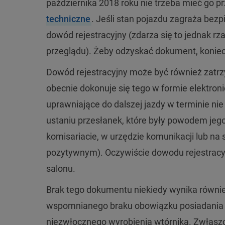
października 2018 roku nie trzeba mieć go prz
techniczne
. Jeśli stan pojazdu zagraża be
dowód rejestracyjny (zdarza się to jednak r
przeglądu). Żeby odzyskać dokument, koniec
Dowód rejestracyjny może być również zatrz
obecnie dokonuje się tego w formie elektro
uprawniające do dalszej jazdy w terminie ni
ustaniu przesłanek, które były powodem j
komisariacie, w urzędzie komunikacji lub na
pozytywnym). Oczywiście dowodu rejestracyj
salonu.
Brak tego dokumentu niekiedy wynika równie
wspomnianego braku obowiązku posiadania fi
niezwłocznego wyrobienia wtórnika. Zwłasz