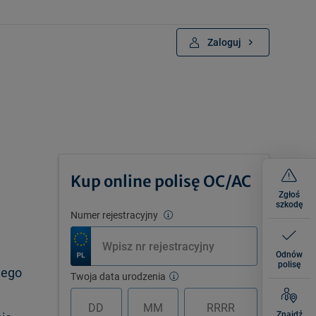
Zaloguj
Kup online polisę OC/AC
Zgłoś
szkodę
Numer rejestracyjny
Odnów
polisę
iego
Twoja data urodzenia
Znajdź