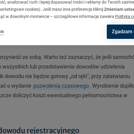
ć, analizować ruch i lepiej dopasować treści i reklamy do Twoich zaint
zeglądu lub gdy w systemie CEPiK nie ma informacji o
rketingowe cookies). Jeśli masz inne preferencje kliknij
Zmieniam usta
ąć w dowolnym momencie – szczegółowe informacje zawiera
Polityka c
pis z KRS,
Zgadzam 
ia
przynieść ze sobą. Warto też zaznaczyć, że jeśli samoc
ch wszystkich lub przedstawienie dowodów udzielenia
k dowodu nie będzie gotowy „od ręki”, przy załatwianiu
ać o wydanie
pozwolenia czasowego
. Wyrobienie dupli
jeszcze doliczyć koszt ewentualnego pełnomocnictwa w
dowodu rejestracyjnego