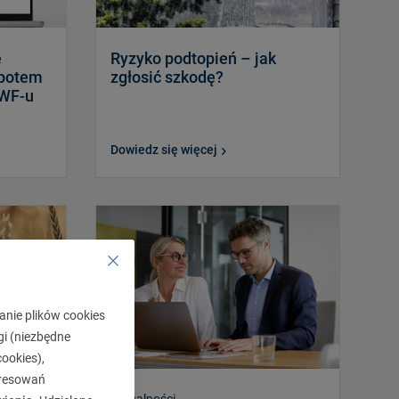
e
Ryzyko podtopień – jak
A potem
zgłosić szkodę?
 WF-u
Dowiedz się więcej
anie plików cookies
gi (niezbędne
ookies),
eresowań