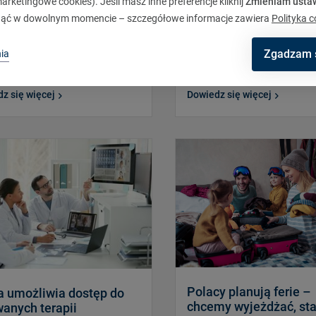
acje korporacyjne
Produkty
rketingowe cookies). Jeśli masz inne preferencje kliknij
Zmieniam usta
ąć w dowolnym momencie – szczegółowe informacje zawiera
Polityka c
ny rekordowy rok
Prawie połowa polskic
rolników poniosła stra
gospodarstwie z powo
Zgadzam 
ia
zmian pogodowych
z się więcej
Dowiedz się więcej
Polacy planują ferie –
a umożliwia dostęp do
chcemy wyjeżdżać, st
anych terapii