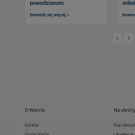
powodzianom
onko
Dowiedz się więcej
Dowied
Poprzedn
1
O Warcie
Na skrót
Kariera
Kup ubezpi
Grupa Warta
Likwidacja