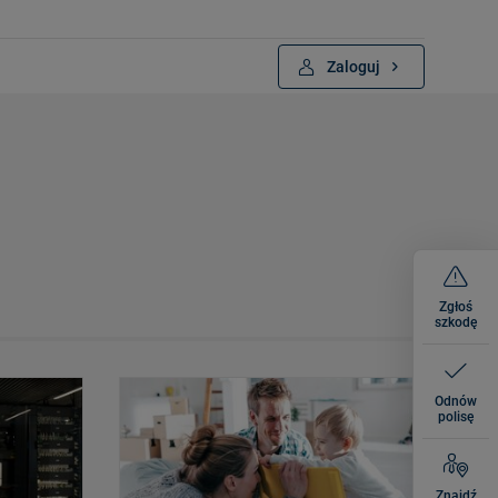
Zaloguj
Zgłoś
szkodę
Odnów
polisę
Znajdź