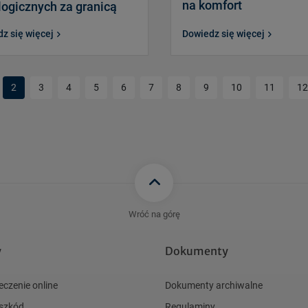
na komfort
logicznych za granicą
z się więcej
Dowiedz się więcej
ia strona
2
3
4
5
6
7
8
9
10
11
12
Wróć na górę
y
Dokumenty
eczenie online
Dokumenty archiwalne
 szkód
Regulaminy