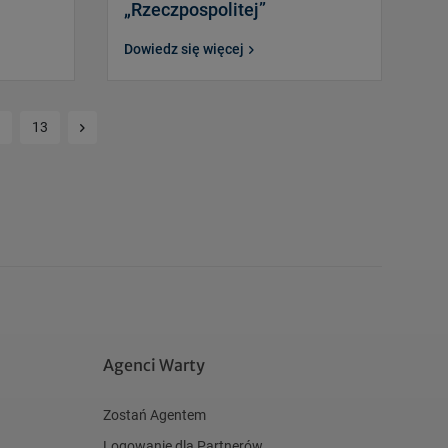
„Rzeczpospolitej”
Dowiedz się więcej
Kolejna strona
13
Agenci Warty
Zostań Agentem
Logowanie dla Partnerów