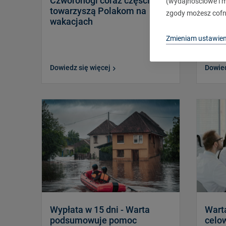
Czworonogi coraz częściej
Inform
(wydajnościowe i ma
towarzyszą Polakom na
zgody możesz cofn
Kolej
wakacjach
Zmieniam ustawien
Dowiedz się więcej
Dowied
Wypłata w 15 dni - Warta
Wart
podsumowuje pomoc
celow