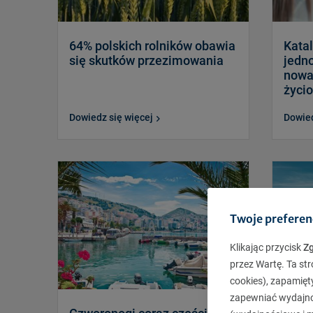
64% polskich rolników obawia
Katal
się skutków przezimowania
jedn
nowa
życi
Dowiedz się więcej
Dowied
Twoje preferen
Klikając przycisk
Z
przez Wartę. Ta str
cookies), zapamięt
zapewniać wydajnoś