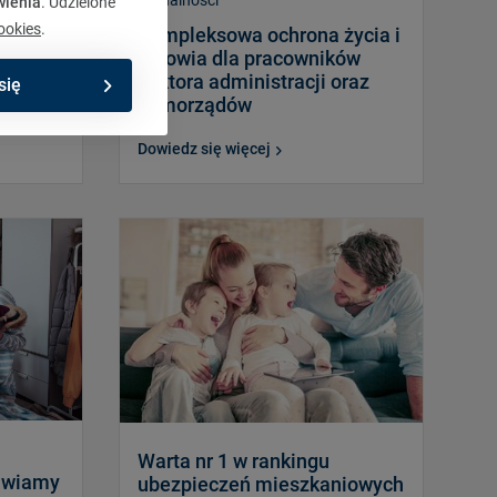
Aktualności
wienia
. Udzielone
ookies
.
h
Kompleksowa ochrona życia i
ty w
zdrowia dla pracowników
du
sektora administracji oraz
się
samorządów
Dowiedz się więcej
Warta nr 1 w rankingu
awiamy
ubezpieczeń mieszkaniowych