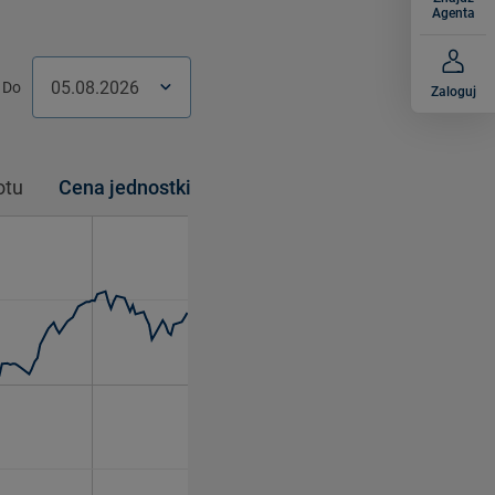
Agenta
Do
Zaloguj
w.
Czw.
Pt.
Pt.
Sob.
Sob.
Niedz.
Niedz.
otu
Cena jednostki
0
31
31
1
1
2
2
3
7
7
8
8
9
9
10
3
14
14
15
15
16
16
17
0
21
21
22
22
23
23
24
7
28
28
29
29
30
30
31
4
4
5
5
6
6
7