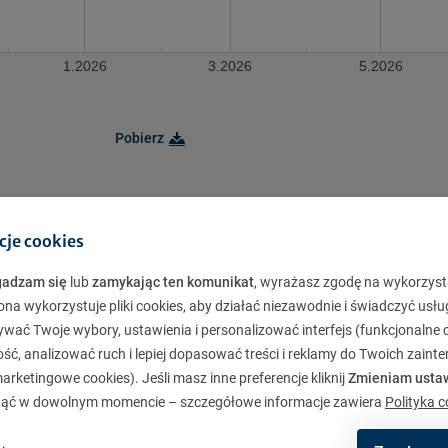
1.2026
3.2026
5.2026
Pobierz
cje cookies
sku powyżej 12-miesięcznych lokat bankowych przy utrzymywaniu ryzyka 
nych środków.
gadzam się
lub
zamykając ten komunikat
, wyrażasz zgodę na wykorzyst
ona wykorzystuje pliki cookies, aby działać niezawodnie i świadczyć usłu
stępujące instrumenty finansowe:
ywać Twoje wybory, ustawienia i personalizować interfejs (funkcjonalne c
ć, analizować ruch i lepiej dopasować treści i reklamy do Twoich zaint
ku pieniężnego
rketingowe cookies). Jeśli masz inne preferencje kliknij
Zmieniam usta
ąć w dowolnym momencie – szczegółowe informacje zawiera
Polityka c
ctwa (w tym ETF) funduszy inwestycyjnych inwestujących w dłużne papier