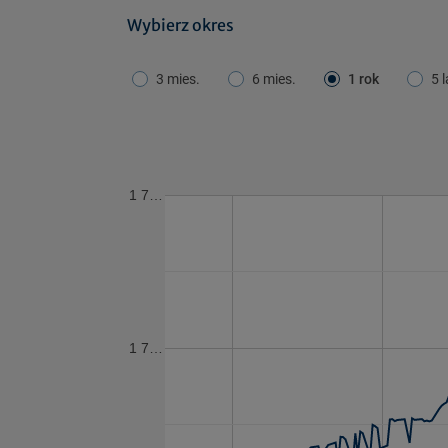
Wybierz okres
3 mies.
6 mies.
1 rok
5 l
1 7…
1 7…