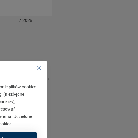
7.2026
inwestycyjnego na niskim
anie plików cookies
gi (niezbędne
ookies),
eresowań
wienia
. Udzielone
ookies
.
y wartościowe