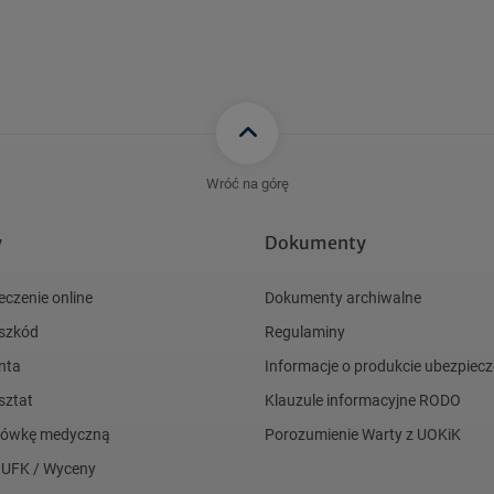
Zobacz więcej
Wróć na górę
y
Dokumenty
eczenie online
Dokumenty archiwalne
 szkód
Regulaminy
nta
Informacje o produkcie ubezpie
sztat
Klauzule informacyjne RODO
acówkę medyczną
Porozumienie Warty z UOKiK
 UFK / Wyceny