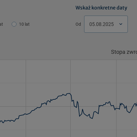
Wskaż konkretne daty
at
10 lat
Od
Pon.
Pon.
Wt.
Wt.
Śr.
Śr.
Cz
Stopa zwr
27
28
28
29
29
30
3
3
4
4
5
5
6
6
10
11
11
12
12
13
1
17
18
18
19
19
20
2
24
25
25
26
26
27
2
31
1
1
2
2
3
3