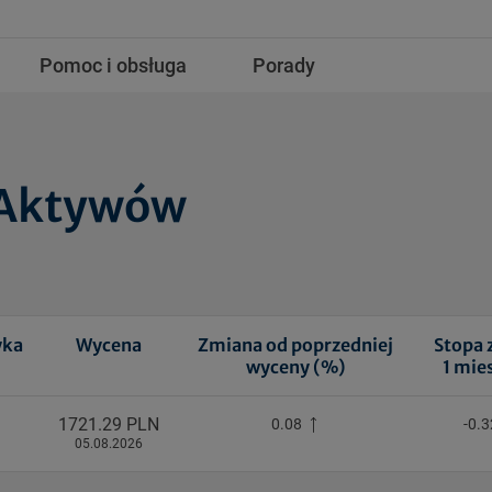
Pomoc i obsługa
Porady
l Aktywów
yka
Wycena
Zmiana od poprzedniej
Stopa 
wyceny (%)
1 mie
1721.29 PLN
0.08
-0.
05.08.2026