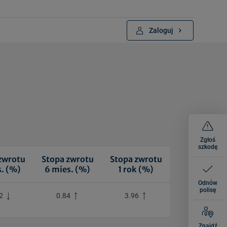
Zaloguj
Zgłoś
szkodę
zwrotu
Stopa zwrotu
Stopa zwrotu
s. (%)
6 mies. (%)
1 rok (%)
Odnów
polisę
32
0.84
3.96
Znajdź