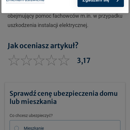
mieszkania
możesz liczyć na
domowy assistance
,
obejmujący pomoc fachowców m.in. w przypadku
uszkodzenia instalacji elektrycznej.
Jak oceniasz artykuł?
3,17
Sprawdź cenę ubezpieczenia domu
lub mieszkania
Co chcesz ubezpieczyć?
Mieszkanie