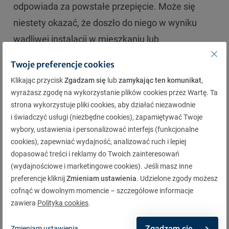
odpowiada za powstałe przepięcie. Może się
niestety okazać, że doszło do niego w wyniku
wadliwej instalacji w mieszkaniu lub
niewystarczającego zabezpieczenia.
Twoje preferencje cookies
Klikając przycisk
Zgadzam się
lub
zamykając ten komunikat
,
Jako strona ubiegająca się o odszkodowanie
wyrażasz zgodę na wykorzystanie plików cookies przez Wartę. Ta
strona wykorzystuje pliki cookies, aby działać niezawodnie
mamy prawo do zasięgnięcia opinii u wybranych
i świadczyć usługi (niezbędne cookies), zapamiętywać Twoje
przez nas specjalistów, jednak będzie ona miała
wybory, ustawienia i personalizować interfejs (funkcjonalne
znaczenie dopiero po wejściu na drogę sądową. A
cookies), zapewniać wydajność, analizować ruch i lepiej
dopasować treści i reklamy do Twoich zainteresowań
to oznacza znaczne wydłużenie się całego procesu
(wydajnościowe i marketingowe cookies). Jeśli masz inne
i ewentualne wysokie koszty jeśli okaże się, że nie
preferencje kliknij
Zmieniam ustawienia
. Udzielone zgody możesz
mieliśmy racji. Rozsądnym rozwiązaniem jest więc
cofnąć w dowolnym momencie – szczegółowe informacje
zawiera
Polityka cookies
.
ubezpieczenie swojego domu lub
mieszkania. Zwłaszcza, że mając
ubezpieczenia
Zgadzam się
Zmieniam ustawienia