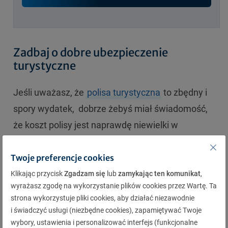
Zadbaj o dobre ubezpieczenie
turystyczne
Jeśli uważasz, że
polisa turystyczna
to zbędny i
spory wydatek, dobrze żebyś miał świadomość,
że koszt polisy jest naprawdę niewielki w
porównaniu kosztami leczenia, które mogą
powstać w razie wypadku.
Twoje preferencje cookies
Klikając przycisk
Zgadzam się
lub
zamykając ten komunikat
,
Dlatego jeśli chcesz podróżować odpowiedzialnie,
wyrażasz zgodę na wykorzystanie plików cookies przez Wartę. Ta
dobrym nawykiem jest
zakup ubezpieczenia przed
strona wykorzystuje pliki cookies, aby działać niezawodnie
i świadczyć usługi (niezbędne cookies), zapamiętywać Twoje
każdym wyjazdem
-
w Polsce
jak i
za granicą
.
wybory, ustawienia i personalizować interfejs (funkcjonalne
Dzięki temu zadbasz o swoje bezpieczeństwo