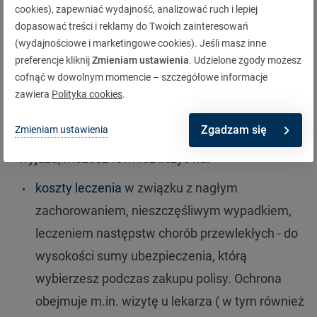
cookies), zapewniać wydajność, analizować ruch i lepiej
finansowe w razie różnych sytuacji , które mogą Ci
dopasować treści i reklamy do Twoich zainteresowań
(wydajnościowe i marketingowe cookies). Jeśli masz inne
się przydarzyć na stoku np. szkoda jaką możesz
preferencje kliknij
Zmieniam ustawienia
. Udzielone zgody możesz
wyrządzić nieumyślnie innemu narciarzowi lub
cofnąć w dowolnym momencie – szczegółowe informacje
snowboardziście, , nieszczęśliwy wypadek na
zawiera
Polityka cookies
.
skutek którego skręcisz nogę czy złamiesz
Zgadzam się
Zmieniam ustawienia
obojczyk. Kupując
ubezpieczenie podróżne
na
wyjazd, możesz również liczyć na:
koszty leczenia
w związku z nagłym
zachorowaniem, nieszczęśliwym wypadkiem,
leczeniem następstw chorób przewlekłych - do
wysokości sumy ubezpieczenia, którą
wybierzesz podczas zakupu polisy. Ochrona
obejmuje m.in. wizytę u lekarza ( w tym również