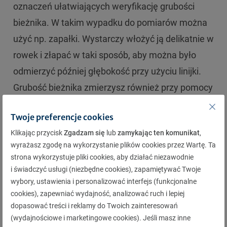
oznaczeń ułatwiających weryfikację grubości
bieżnika. W takim wypadku do pomiarów można
użyć np. zapałki. Wystarczy włożyć ją delikatnie w
rowek i złapać w taki sposób, aby można było
odmierzyć później głębokość przy użyciu linijki.
Grubość bieżnika zmierzysz również przy pomocy
monety dwuzłotowej, której obwódka ma
Twoje preferencje cookies
szerokość ok. 4,75 mm. Jeśli po włożeniu
Klikając przycisk
Zgadzam się
lub
zamykając ten komunikat
,
dwuzłotówki w rowek jej złota zewnętrzna część
wyrażasz zgodę na wykorzystanie plików cookies przez Wartę. Ta
nie będzie wystawała od dołu, to znaczy, że bieżnik
strona wykorzystuje pliki cookies, aby działać niezawodnie
ma jeszcze bardzo duży zapas. Bardziej precyzyjne
i świadczyć usługi (niezbędne cookies), zapamiętywać Twoje
wybory, ustawienia i personalizować interfejs (funkcjonalne
pomiary umożliwiają z kolei plastikowe przyrządy
cookies), zapewniać wydajność, analizować ruch i lepiej
w formie niewielkiej karty lub mierniki cyfrowe. Są
dopasować treści i reklamy do Twoich zainteresowań
kompaktowe i świetnie sprawdzą się w dłuższej
(wydajnościowe i marketingowe cookies). Jeśli masz inne