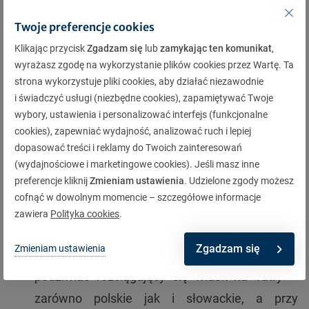
Dolina Kościeliska
– druga co do długości, ale
równie malownicza Dolina Kościelska – ma 9
Twoje preferencje cookies
km długości i doskonale sprawdzi na spokojny
Klikając przycisk
Zgadzam się
lub
zamykając ten komunikat
,
wyrażasz zgodę na wykorzystanie plików cookies przez Wartę. Ta
spacer z dziećmi czy osobami starszymi. Przed
strona wykorzystuje pliki cookies, aby działać niezawodnie
rozpoczęciem wycieczki, należy pamiętać, że za
i świadczyć usługi (niezbędne cookies), zapamiętywać Twoje
wejście do Doliny Kościeliskiej obowiązuje
wybory, ustawienia i personalizować interfejs (funkcjonalne
cookies), zapewniać wydajność, analizować ruch i lepiej
drobna opłata, którą uiszcza się na miejscu.
dopasować treści i reklamy do Twoich zainteresowań
(wydajnościowe i marketingowe cookies). Jeśli masz inne
preferencje kliknij
Zmieniam ustawienia
. Udzielone zgody możesz
Rusinowa Polana
– 1200 – 1300 m n.p.m. –
cofnąć w dowolnym momencie – szczegółowe informacje
polana jest ważnym węzłem szlaków
zawiera
Polityka cookies
.
turystycznych, a także pięknym, sielankowym
Zgadzam się
Zmieniam ustawienia
miejscem idealnym na odpoczynek, by
podziwiać rozciągający się widok na Tatry –
zarówno polskie jak i słowackie, a przy