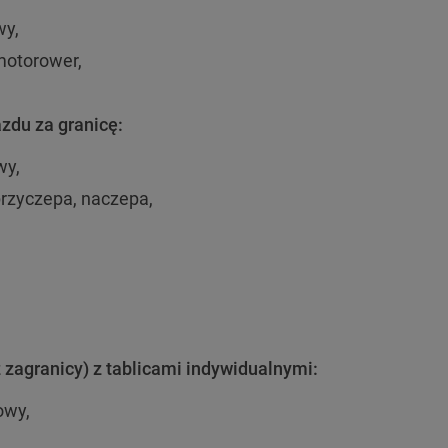
wy,
 motorower,
zdu za granicę:
wy,
 przyczepa, naczepa,
 zagranicy) z tablicami indywidualnymi:
owy,