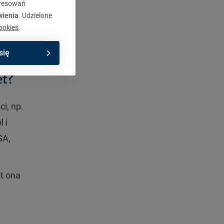
eresowań
wienia
. Udzielone
ookies
.
się
et?
i, np.
 i
SA,
st ona