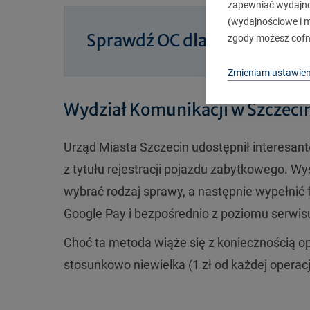
zapewniać wydajnoś
(wydajnościowe i ma
Sprawdź OC dla Twojego poj
zgody możesz cofn
Zmieniam ustawien
Wydział Komunikacji w Szczecini
Urząd Miasta Szczecin udostępnił interesa
z tytułu rejestracji pojazdu zabytkowego. W
wybrać rodzaj sprawy, a następnie wypełnić 
Google Pay i bezpośrednio z poziomu serwisu
Choć ta metoda wiąże się z koniecznością opł
stosunkowo niewielka (1 zł od każdej operacj