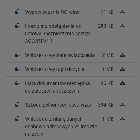
Wypowiedzenie OC rolne
71 KB
Formularz odstąpienia od
288 KB
umowy ubezpieczenia sprzętu
AGD/RTV/IT
Wniosek o wypłatę świadczenia
2 MB
Wniosek o wykup i dożycie
1 MB
Lista dokumentów niezbędna
96 KB
do zgłoszenia roszczenia
Szkoda pełnomocnictwo wzór
394 KB
Wniosek o zmianę danych
1 MB
osobowo-adresowych w umowie
na życie