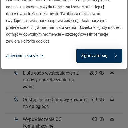
wybory, ustawienia i personalizować interfejs (funkcjonalne
Dyspozycja zwrotu składki
56 KB
cookies), zapewniać wydajność, analizować ruch i lepiej
(majątek)
dopasować treści i reklamy do Twoich zainteresowań
(wydajnościowe i marketingowe cookies). Jeśli masz inne
Wspólne oświadczenie o
260 KB
preferencje kliknij
Zmieniam ustawienia
. Udzielone zgody możesz
zdarzeniu drogowym
cofnąć w dowolnym momencie – szczegółowe informacje
zawiera
Polityka cookies
.
Lista osób przystępujących do
566 KB
umowy ubezpieczenia na
Zgadzam się
Zmieniam ustawienia
życie
Lista osób występujących z
289 KB
umowy ubezpieczenia na
życie
Odstąpienie od umowy zawartej
64 KB
na odległość
Wypowiedzenie OC
68 KB
komunikacyjne