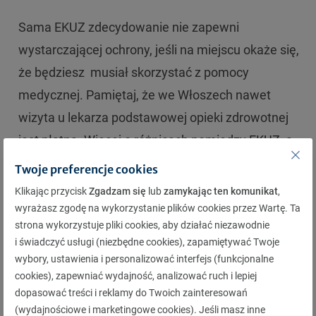
Sama EKUZ zdecydowanie nie zapewni
wystarczającej ochrony, jeśli na miejscu okaże się,
że będziesz musiał skorzystać z pomocy
medycznej. Pamiętaj, że we Włoszech nawet
wizyta u lekarza podstawowej opieki zdrowotnej
jest płatna. Więcej o różnicach pomiędzy EKUZ, a
ubezpieczeniem turystycznym Warta Travel
,
Twoje preferencje cookies
przeczytasz w naszym artykule – „
Jaka jest
Klikając przycisk
Zgadzam się
lub
zamykając ten komunikat
,
różnica między ubezpieczeniem Warta Travel a
wyrażasz zgodę na wykorzystanie plików cookies przez Wartę. Ta
strona wykorzystuje pliki cookies, aby działać niezawodnie
Europejską Kartą Ubezpieczenia Zdrowotnego
i świadczyć usługi (niezbędne cookies), zapamiętywać Twoje
(EKUZ)?
”.
wybory, ustawienia i personalizować interfejs (funkcjonalne
cookies), zapewniać wydajność, analizować ruch i lepiej
dopasować treści i reklamy do Twoich zainteresowań
Co warto zobaczyć we Włoszech?
(wydajnościowe i marketingowe cookies). Jeśli masz inne