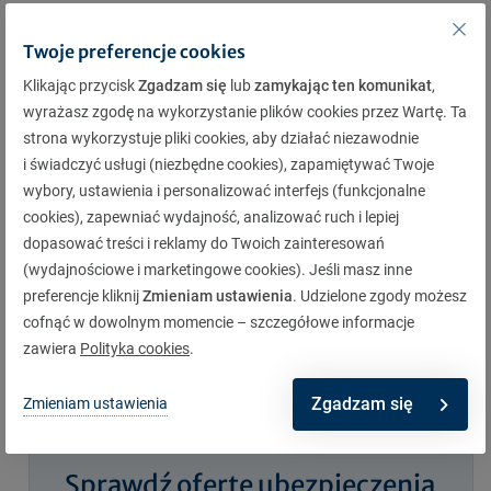
marca). Oznacza to, że wynajmujący ma prawo do
Twoje preferencje cookies
przeprowadzenia eksmisji w dowolnym momencie,
Klikając przycisk
Zgadzam się
lub
zamykając ten komunikat
,
bez względu na porę roku, jeśli najemca nie
wyrażasz zgodę na wykorzystanie plików cookies przez Wartę. Ta
wywiązuje się z obowiązków, takich jak płatność
strona wykorzystuje pliki cookies, aby działać niezawodnie
czynszu czy opuszczenie lokalu po wygaśnięciu
i świadczyć usługi (niezbędne cookies), zapamiętywać Twoje
wybory, ustawienia i personalizować interfejs (funkcjonalne
umowy.
cookies), zapewniać wydajność, analizować ruch i lepiej
Brak okresu ochronnego w przypadku najmu
dopasować treści i reklamy do Twoich zainteresowań
(wydajnościowe i marketingowe cookies). Jeśli masz inne
okazjonalnego jest jedną z kluczowych zalet tego
preferencje kliknij
Zmieniam ustawienia
. Udzielone zgody możesz
rozwiązania dla wynajmującego, ponieważ
cofnąć w dowolnym momencie – szczegółowe informacje
umożliwia szybsze odzyskanie lokalu w sytuacjach
zawiera
Polityka cookies
.
problemowych.
Zgadzam się
Zmieniam ustawienia
Sprawdź ofertę ubezpieczenia