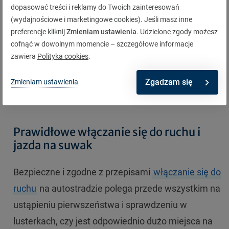
Trzeba także zachować dużą czujność, ponieważ
dopasować treści i reklamy do Twoich zainteresowań
(wydajnościowe i marketingowe cookies). Jeśli masz inne
może zdarzyć się tak, że wyprzedzany sam będzie
preferencje kliknij
Zmieniam ustawienia
. Udzielone zgody możesz
chciał zacząć manewr wyprzedzania. W przypadku
cofnąć w dowolnym momencie – szczegółowe informacje
kierowców stale poruszających się lewym pasem,
zawiera
Polityka cookies
.
do tego z zawrotną prędkością — najbezpieczniej
Zgadzam się
Zmieniam ustawienia
będzie po prostu ich przepuścić.
Prawidłowe włączanie się do ruchu i
jazda na suwak
Bezpieczne i zgodne z przepisami
włączanie się do
ruchu
na autostradzie polega przede wszystkim na
ustąpieniu pierwszeństwa i sprawdzeniu w
lusterkach, czy jest odpowiednio dużo miejsca na