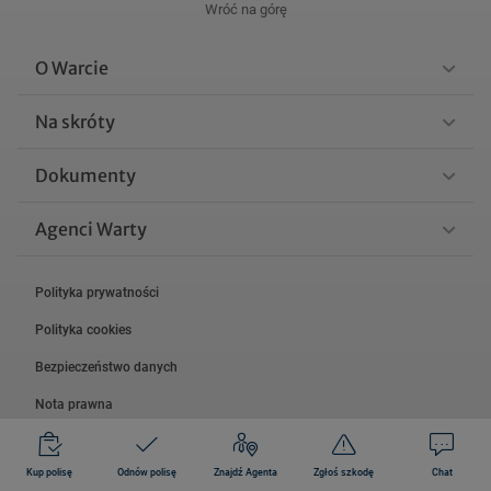
Wróć na górę
O Warcie
Na skróty
Dokumenty
Agenci Warty
Polityka prywatności
Polityka cookies
Bezpieczeństwo danych
Nota prawna
Mapa witryny
Kup polisę
Odnów polisę
Znajdź Agenta
Zgłoś szkodę
Chat
© 2026 Grupa Warta.