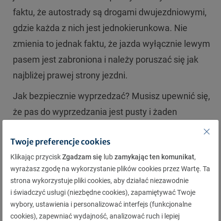
faktu, że autostrady są drogami dwujezdniowymi,
gdzie każda z nich jest jednokierunkowa. Nie
zmienia to jednak faktu, że jazda wyłącznie lewym
pasem jest zabroniona i należy poruszać się jak
najbliżej prawej strony jezdni.
Jak bezpiecznie wyprzedzać? Musisz upewnić się,
że pas do wyprzedzania jest pusty i żaden
kierowca jadący za Tobą już nie rozpoczął tego
Twoje preferencje cookies
manewru. Oczywiście należy pamiętać o
Klikając przycisk
Zgadzam się
lub
zamykając ten komunikat
,
stosowaniu
kierunkowskazów
i zwiększeniu
wyrażasz zgodę na wykorzystanie plików cookies przez Wartę. Ta
prędkości na tyle, aby móc bezpiecznie (z
strona wykorzystuje pliki cookies, aby działać niezawodnie
odpowiednim odstępem od innych uczestników
i świadczyć usługi (niezbędne cookies), zapamiętywać Twoje
wybory, ustawienia i personalizować interfejs (funkcjonalne
ruchu) i jak najszybciej wrócić na prawy pas.
cookies), zapewniać wydajność, analizować ruch i lepiej