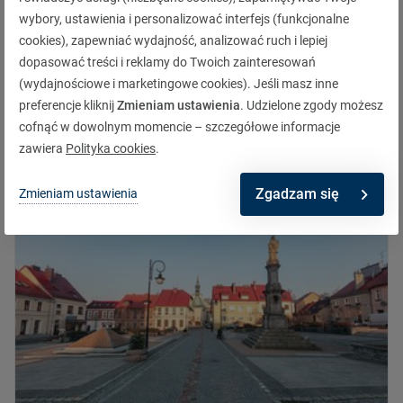
wybory, ustawienia i personalizować interfejs (funkcjonalne
cookies), zapewniać wydajność, analizować ruch i lepiej
dopasować treści i reklamy do Twoich zainteresowań
Zmiany w CEPIK - co czeka kierowców w 2024
(wydajnościowe i marketingowe cookies). Jeśli masz inne
roku?
preferencje kliknij
Zmieniam ustawienia
. Udzielone zgody możesz
Dowiedz się więcej
cofnąć w dowolnym momencie – szczegółowe informacje
zawiera
Polityka cookies
.
Zgadzam się
Zmieniam ustawienia