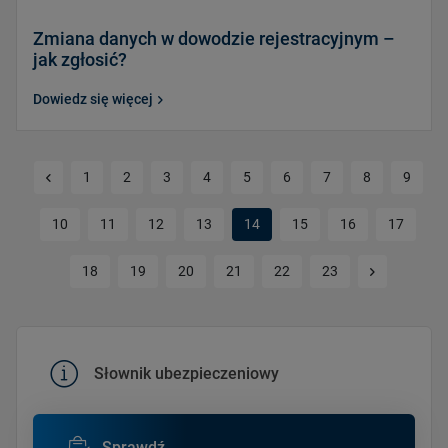
Zmiana danych w dowodzie rejestracyjnym –
jak zgłosić?
Dowiedz się więcej
Poprzednia strona
1
2
3
4
5
6
7
8
9
10
11
12
13
14
15
16
17
Kolejna str
18
19
20
21
22
23
Słownik ubezpieczeniowy
Sprawdź