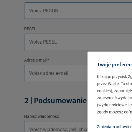
PESEL
Adres e-mail
*
Twoje preferen
Klikając przycisk
Z
przez Wartę. Ta str
cookies), zapamięt
zapewniać wydajnoś
2 | Podsumowanie i załączniki
(wydajnościowe i ma
zgody możesz cofn
Napisz wiadomość
Zmieniam ustawien