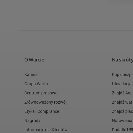
O Warcie
Na skrót
Kariera
Kup ubezpi
Grupa Warta
Likwidacja
Centrum prasowe
Znajdź Age
Zrównoważony rozwój
Znajdź war
Etyka i Compliance
Znajdź pl
Nagrody
Notowania
Informacje dla Klientów
Podatki UF