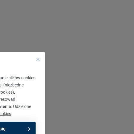
anie plików cookies
gi (niezbędne
ookies),
eresowań
wienia
. Udzielone
ookies
.
się