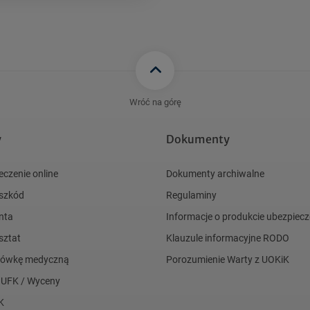
Wróć na górę
y
Dokumenty
eczenie online
Dokumenty archiwalne
 szkód
Regulaminy
nta
Informacje o produkcie ubezpie
sztat
Klauzule informacyjne RODO
acówkę medyczną
Porozumienie Warty z UOKiK
 UFK / Wyceny
K