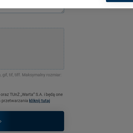
, gif, tif, tiff. Maksymalny rozmiar:
oraz TUnŻ „Warta” S.A. i będą one
ch przetwarzania
kliknij tutaj