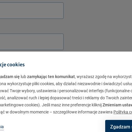
cje cookies
gadzam się
lub
zamykając ten komunikat
, wyrażasz zgodę na wykorzyst
ona wykorzystuje pliki cookies, aby działać niezawodnie i świadczyć usłu
ywać Twoje wybory, ustawienia i personalizować interfejs (funkcjonalne c
ć, analizować ruch i lepiej dopasować treści i reklamy do Twoich zaint
rketingowe cookies). Jeśli masz inne preferencje kliknij
Zmieniam usta
ąć w dowolnym momencie – szczegółowe informacje zawiera
Polityka c
Zgadzam 
ia