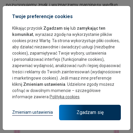
pozycjonujemy znak i wyznaczamy marginesy według
schematu pokazanego na rys. 1.
Twoje preferencje cookies
Klikając przycisk
Zgadzam się
lub
zamykając ten
komunikat
, wyrażasz zgodę na wykorzystanie plików
cookies przez Wartę. Ta strona wykorzystuje pliki cookies,
aby działać niezawodnie i świadczyć usługi (niezbędne
cookies), zapamiętywać Twoje wybory, ustawienia
Wielkość marginesów nie jest stała i przypisana została
i personalizować interfejs (funkcjonalne cookies),
do konkretnych proporcji witryny (opis na stronie
zapewniać wydajność, analizować ruch i lepiej dopasować
Konstrukcja marginesy).
treści i reklamy do Twoich zainteresowań (wydajnościowe
i marketingowe cookies). Jeśli masz inne preferencje
kliknij
Zmieniam ustawienia
. Udzielone zgody możesz
cofnąć w dowolnym momencie – szczegółowe
informacje zawiera
Polityka cookies
.
Zgadzam się
Zmieniam ustawienia